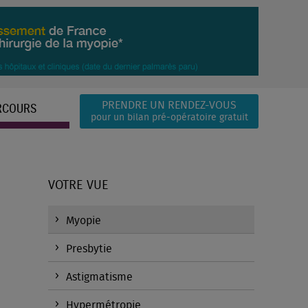
RCOURS
PRENDRE UN RENDEZ-VOUS
pour un bilan pré-opératoire gratuit
VOTRE VUE
Myopie
Presbytie
Astigmatisme
Hypermétropie